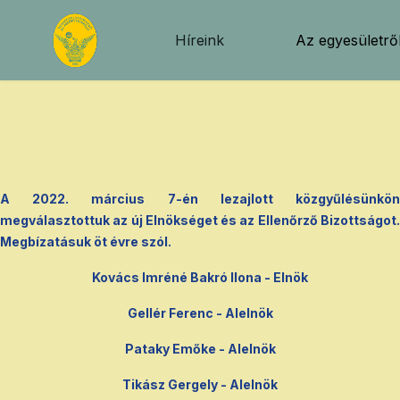
Híreink
Az egyesületrő
A 2022. március 7-én lezajlott közgyűlésünkön
megválasztottuk az új Elnökséget és az Ellenőrző Bizottságot.
Megbízatásuk öt évre szól.
Kovács Imréné Bakró Ilona - Elnök
Gellér Ferenc - Alelnök
Pataky Emőke - Alelnök
Tikász Gergely - Alelnök