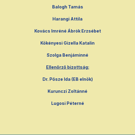
Balogh Tamás
Harangi Attila
Kovács Imréné Ábrók Erzsébet
Kökényesi Gizella Katalin
Szolga Benjáminné
Ellenőrző bizottság:
Dr. Pősze Ida (EB elnök)
Kurunczi Zoltánné
Lugosi Péterné