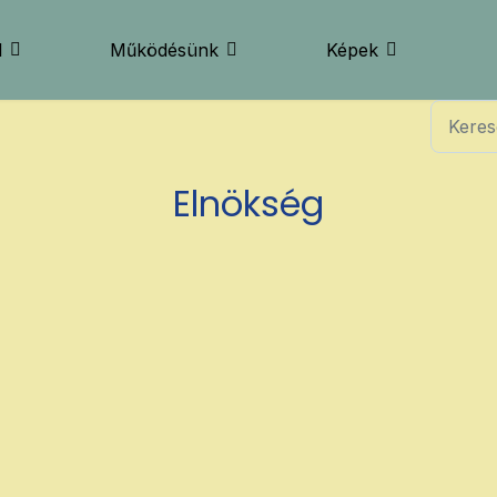
l
Működésünk
Képek
Keresés..
Elnökség