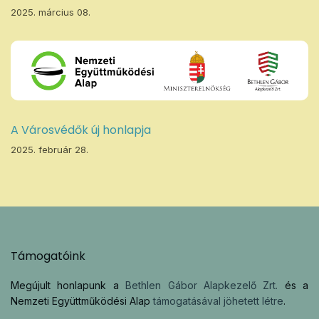
2025. március 08.
A Városvédők új honlapja
2025. február 28.
Támogatóink
Megújult honlapunk a
Bethlen Gábor Alapkezelő Zrt.
és a
Nemzeti Együttműködési Alap
támogatásával jöhetett létre
.