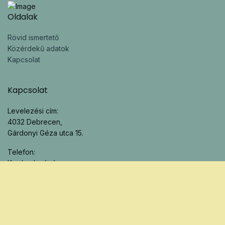
Oldalak
Rövid ismertető
Közérdekű adatok
Kapcsolat
Kapcsolat
Levelezési cím:
4032 Debrecen,
Gárdonyi Géza utca 15.
Telefon:
Kovács Imréné
06-30-183-89-33
Íratkozzon fel a hírlevelünkre!